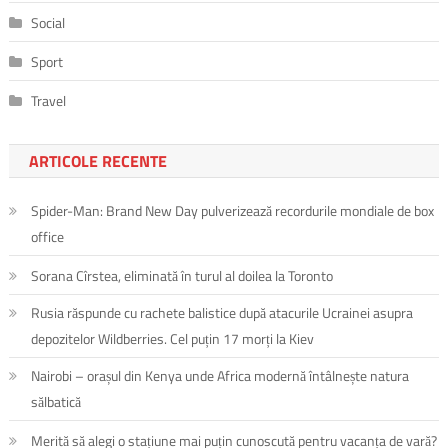
Social
Sport
Travel
ARTICOLE RECENTE
Spider-Man: Brand New Day pulverizează recordurile mondiale de box
office
Sorana Cîrstea, eliminată în turul al doilea la Toronto
Rusia răspunde cu rachete balistice după atacurile Ucrainei asupra
depozitelor Wildberries. Cel puțin 17 morți la Kiev
Nairobi – orașul din Kenya unde Africa modernă întâlnește natura
sălbatică
Merită să alegi o stațiune mai puțin cunoscută pentru vacanța de vară?