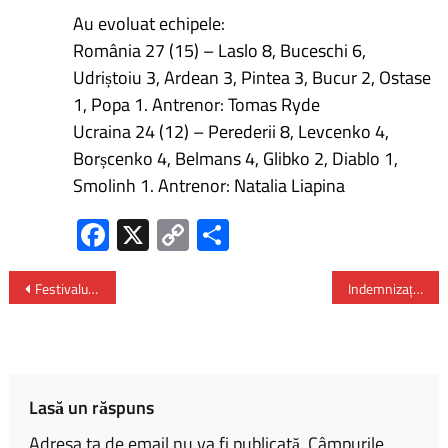
Au evoluat echipele:
România 27 (15) – Laslo 8, Buceschi 6,
Udriștoiu 3, Ardean 3, Pintea 3, Bucur 2, Ostase
1, Popa 1. Antrenor: Tomas Ryde
Ucraina 24 (12) – Perederii 8, Levcenko 4,
Borșcenko 4, Belmans 4, Glibko 2, Diablo 1,
Smolinh 1. Antrenor: Natalia Liapina
Fa
X
C
P
ce
o
ar
b
py
ta
Festivalul„Toamna la ceaun” – în Parcul Național din București
Indemnizație de 650 de lei lunar pentru bunicii care își îngrijesc nepoții – proiect
o
Li
je
ok
nk
az
ă
Lasă un răspuns
Adresa ta de email nu va fi publicată.
Câmpurile