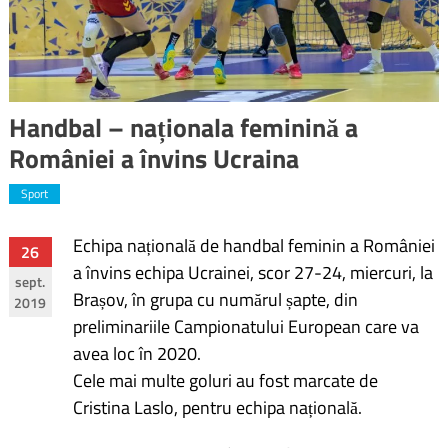
Handbal – naționala feminină a
României a învins Ucraina
Sport
Echipa națională de handbal feminin a României
Navigare
26
a învins echipa Ucrainei, scor 27-24, miercuri, la
sept.
în
Brașov, în grupa cu numărul șapte, din
2019
preliminariile Campionatului European care va
articole
avea loc în 2020.
Cele mai multe goluri au fost marcate de
Cristina Laslo, pentru echipa națională.