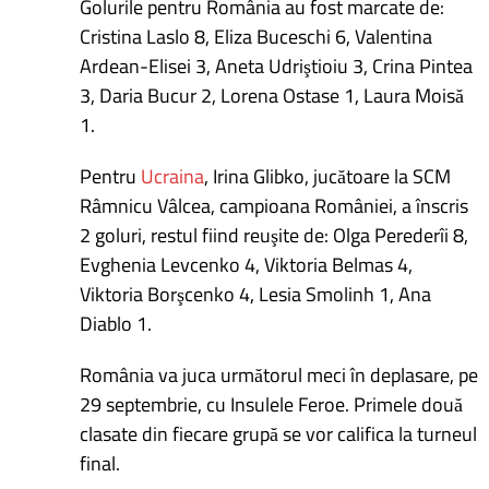
Golurile pentru România au fost marcate de:
Cristina Laslo 8, Eliza Buceschi 6, Valentina
Ardean-Elisei 3, Aneta Udriştioiu 3, Crina Pintea
3, Daria Bucur 2, Lorena Ostase 1, Laura Moisă
1.
Pentru
Ucraina
, Irina Glibko, jucătoare la SCM
Râmnicu Vâlcea, campioana României, a înscris
2 goluri, restul fiind reuşite de: Olga Perederîi 8,
Evghenia Levcenko 4, Viktoria Belmas 4,
Viktoria Borşcenko 4, Lesia Smolinh 1, Ana
Diablo 1.
România va juca următorul meci în deplasare, pe
29 septembrie, cu Insulele Feroe. Primele două
clasate din fiecare grupă se vor califica la turneul
final.