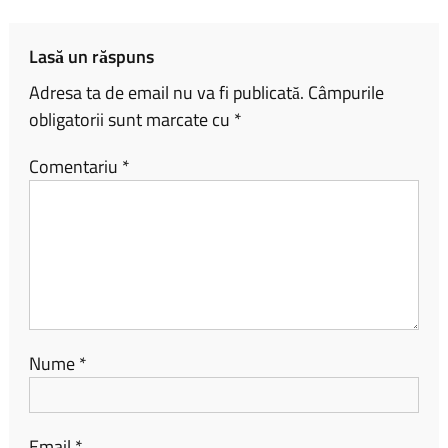
ok
nk
az
ă
Lasă un răspuns
Adresa ta de email nu va fi publicată.
Câmpurile
obligatorii sunt marcate cu
*
Comentariu
*
Nume
*
Email
*