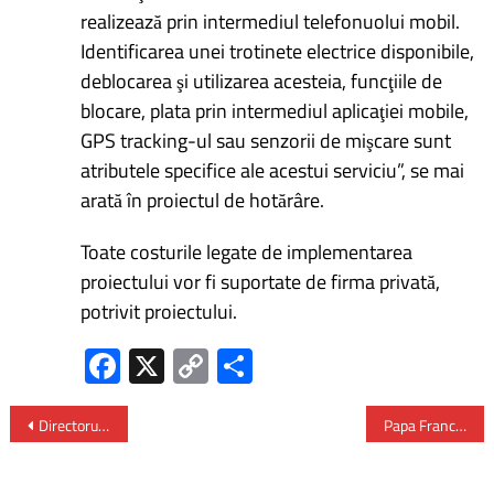
realizează prin intermediul telefonuolui mobil.
Identificarea unei trotinete electrice disponibile,
deblocarea şi utilizarea acesteia, funcţiile de
blocare, plata prin intermediul aplicaţiei mobile,
GPS tracking-ul sau senzorii de mişcare sunt
atributele specifice ale acestui serviciu”, se mai
arată în proiectul de hotărâre.
Toate costurile legate de implementarea
proiectului vor fi suportate de firma privată,
potrivit proiectului.
Fa
X
C
P
ce
o
ar
b
py
ta
Directorul executiv al Băncii Mondiale – primită de președintele Iohannis la Cotroceni
Papa Francisc a ajuns în Romania
o
Li
je