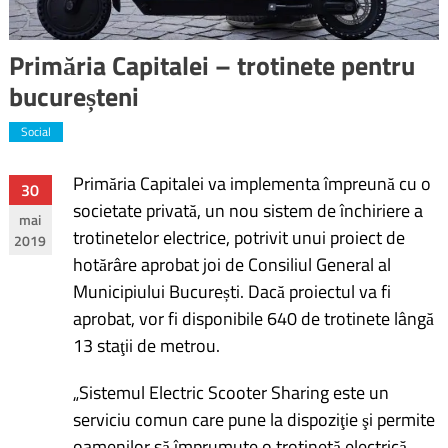
Primăria Capitalei – trotinete pentru
bucureșteni
Social
Primăria Capitalei va implementa împreună cu o
Navigare
30
societate privată, un nou sistem de închiriere a
mai
în
trotinetelor electrice, potrivit unui proiect de
2019
hotărâre aprobat joi de Consiliul General al
articole
Municipiului București. Dacă proiectul va fi
aprobat, vor fi disponibile 640 de trotinete lângă
13 staţii de metrou.
„Sistemul Electric Scooter Sharing este un
serviciu comun care pune la dispoziţie şi permite
oamenilor să împrumute o trotinetă electrică