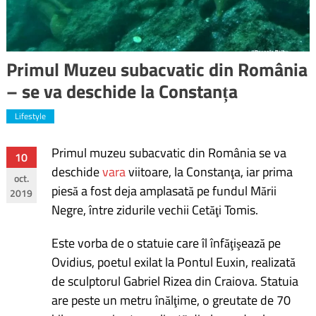
Primul Muzeu subacvatic din România
– se va deschide la Constanța
Lifestyle
Primul muzeu subacvatic din România se va
Navigare
10
deschide
vara
viitoare, la Constanţa, iar prima
oct.
în
piesă a fost deja amplasată pe fundul Mării
2019
Negre, între zidurile vechii Cetăţi Tomis.
articole
Este vorba de o statuie care îl înfăţişează pe
Ovidius, poetul exilat la Pontul Euxin, realizată
de sculptorul Gabriel Rizea din Craiova. Statuia
are peste un metru înălţime, o greutate de 70