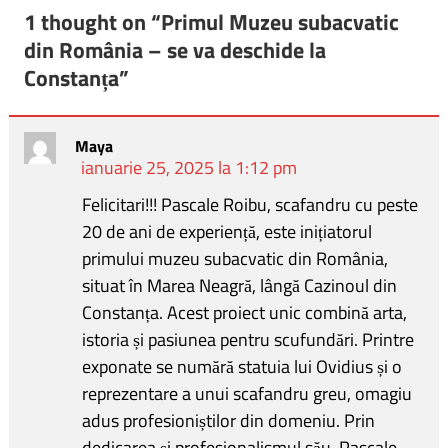
ok
nk
az
1 thought on “
Primul Muzeu subacvatic
ă
din România – se va deschide la
Constanța
”
Maya
ianuarie 25, 2025 la 1:12 pm
Felicitari!!! Pascale Roibu, scafandru cu peste
20 de ani de experiență, este inițiatorul
primului muzeu subacvatic din România,
situat în Marea Neagră, lângă Cazinoul din
Constanța. Acest proiect unic combină arta,
istoria și pasiunea pentru scufundări. Printre
exponate se numără statuia lui Ovidius și o
reprezentare a unui scafandru greu, omagiu
adus profesioniștilor din domeniu. Prin
dedicarea și profesionalismul său, Pascale