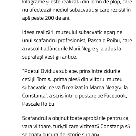
kilograme şi este realizată din lemn de plop, care
nu afectează mediul subacvatic și care rezistă în
apă peste 200 de ani.
Ideea realizării muzeului subacvatic aparține
unui scafandru profesionist, Pascale Roibu, care
a răscolit adâncurile Mării Negre şi a adus la
suprafaţă vestigii antice.
“Poetul Ovidius sub ape, prins între zidurile
cetății Tomis…prima piesă din viitorul muzeu
subacvatic, ce va fi realizat în Marea Neagră, la
Constanța”, a scris într-o postare pe Facebook,
Pascale Roibu.
Scafandrul a obţinut toate aprobările pentru ca,
vara viitoare, turiştii care vizitează Constanţa să
se poată bucura de istorie sub apă.