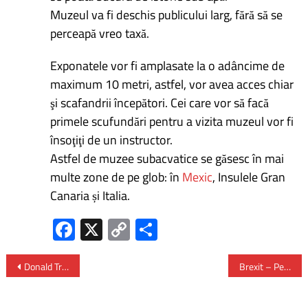
Muzeul va fi deschis publicului larg, fără să se
perceapă vreo taxă.
Exponatele vor fi amplasate la o adâncime de
maximum 10 metri, astfel, vor avea acces chiar
şi scafandrii începători. Cei care vor să facă
primele scufundări pentru a vizita muzeul vor fi
însoţiţi de un instructor.
Astfel de muzee subacvatice se găsesc în mai
multe zone de pe glob: în
Mexic
, Insulele Gran
Canaria și Italia.
Fa
X
C
P
ce
o
ar
b
py
ta
Donald Trump vrea să retragă SUA din tratatul “Open Skies”
Brexit – Peste 280000 de români au făcut cerere de rezidență în UK
o
Li
je